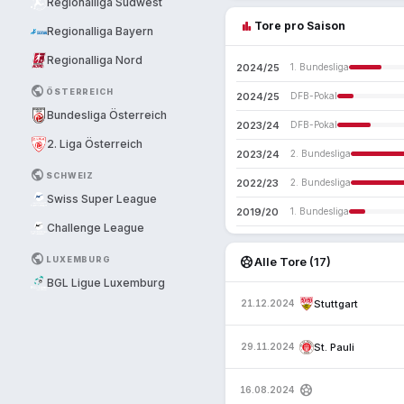
Regionalliga Südwest
bar_chart
Tore pro Saison
Regionalliga Bayern
Regionalliga Nord
2024/25
1. Bundesliga
PUBLIC
ÖSTERREICH
2024/25
DFB-Pokal
Bundesliga Österreich
2023/24
DFB-Pokal
2. Liga Österreich
2023/24
2. Bundesliga
PUBLIC
SCHWEIZ
2022/23
2. Bundesliga
Swiss Super League
2019/20
1. Bundesliga
Challenge League
PUBLIC
sports_soccer
LUXEMBURG
Alle Tore (17)
BGL Ligue Luxemburg
Stuttgart
21.12.2024
St. Pauli
29.11.2024
sports_soccer
16.08.2024