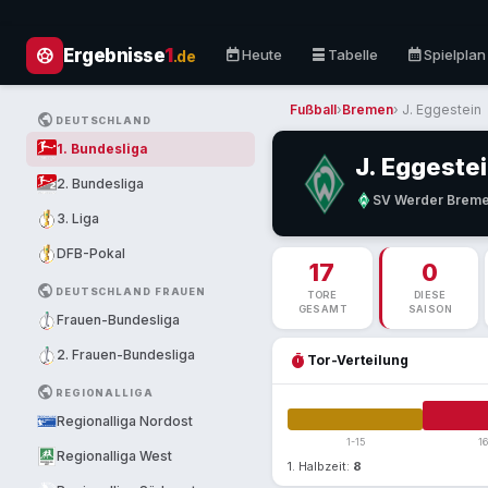
sports_soccer
today
table_rows
calendar_month
Ergebnisse
1
Heute
Tabelle
Spielplan
.de
Fußball
›
Bremen
› J. Eggestein
PUBLIC
DEUTSCHLAND
1. Bundesliga
J. Eggeste
2. Bundesliga
SV Werder Brem
3. Liga
DFB-Pokal
17
0
PUBLIC
DEUTSCHLAND FRAUEN
TORE
DIESE
GESAMT
SAISON
Frauen-Bundesliga
2. Frauen-Bundesliga
timer
Tor-Verteilung
PUBLIC
REGIONALLIGA
Regionalliga Nordost
1-15
1
Regionalliga West
1. Halbzeit:
8