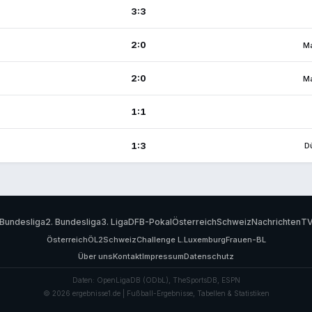
3:3
2:0
M
2:0
M
1:1
1:3
D
Bundesliga
2. Bundesliga
3. Liga
DFB-Pokal
Österreich
Schweiz
Nachrichten
T
Österreich
ÖL2
Schweiz
Challenge L.
Luxemburg
Frauen-BL
Über uns
Kontakt
Impressum
Datenschutz
Daten: OpenLigaDB (ODbL), TheSportsDB, ESPN
© 2026 ergebnisse1.de | Fußball-Ergebnisse, Tabellen & Statistiken