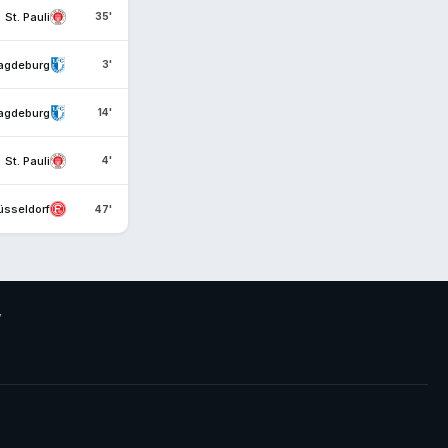
St. Pauli
35'
agdeburg
3'
agdeburg
14'
St. Pauli
4'
üsseldorf
47'
V