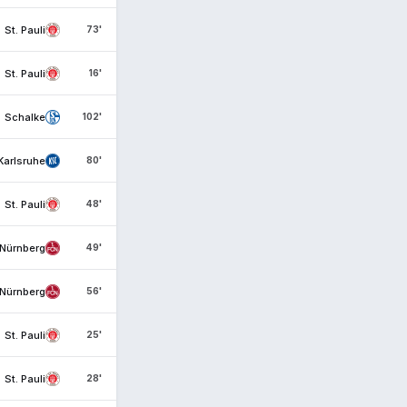
St. Pauli
73'
St. Pauli
16'
Schalke
102'
Karlsruhe
80'
St. Pauli
48'
Nürnberg
49'
Nürnberg
56'
St. Pauli
25'
St. Pauli
28'