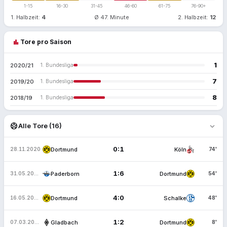
1-15
16-30
31-45
46-60
61-75
76-90+
1. Halbzeit:
4
Ø 47. Minute
2. Halbzeit:
12
bar_chart
Tore pro Saison
1
2020/21
1. Bundesliga
7
2019/20
1. Bundesliga
8
2018/19
1. Bundesliga
expand_more
sports_soccer
Alle Tore (16)
0:1
Dortmund
Köln
28.11.2020
74'
1:6
Paderborn
Dortmund
31.05.2020
54'
4:0
Dortmund
Schalke
16.05.2020
48'
1:2
Gladbach
Dortmund
07.03.2020
8'