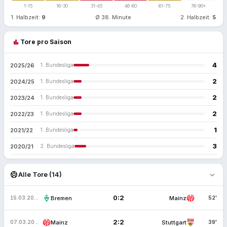
1-15
16-30
31-45
46-60
61-75
76-90+
1. Halbzeit:
9
Ø 38. Minute
2. Halbzeit:
5
bar_chart
Tore pro Saison
4
2025/26
1. Bundesliga
2
2024/25
1. Bundesliga
2
2023/24
1. Bundesliga
2
2022/23
1. Bundesliga
1
2021/22
1. Bundesliga
3
2020/21
2. Bundesliga
expand_more
sports_soccer
Alle Tore (14)
0:2
Bremen
Mainz
15.03.2026
52'
2:2
Mainz
Stuttgart
07.03.2026
39'