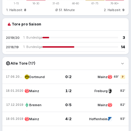
1-15
16-30
31-45
46-60
61-75
76-90+
1. Halbzeit:
8
Ø 51. Minute
2. Halbzeit:
9
bar_chart
Tore pro Saison
3
2019/20
1. Bundesliga
14
2018/19
1. Bundesliga
expand_more
sports_soccer
Alle Tore (17)
0:2
Dortmund
Mainz
17.06.2020
49'
P
1:2
Mainz
Freiburg
18.01.2020
82'
0:5
Bremen
Mainz
17.12.2019
82'
4:2
Mainz
Hoffenheim
18.05.2019
93'