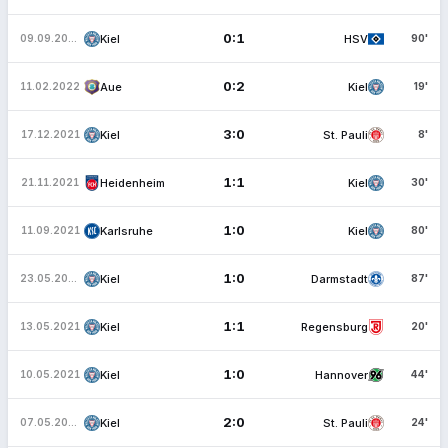
0:1
Kiel
HSV
09.09.2022
90'
0:2
Aue
Kiel
11.02.2022
19'
3:0
Kiel
St. Pauli
17.12.2021
8'
1:1
Heidenheim
Kiel
21.11.2021
30'
1:0
Karlsruhe
Kiel
11.09.2021
80'
1:0
Kiel
Darmstadt
23.05.2021
87'
1:1
Kiel
Regensburg
13.05.2021
20'
1:0
Kiel
Hannover
10.05.2021
44'
2:0
Kiel
St. Pauli
07.05.2021
24'