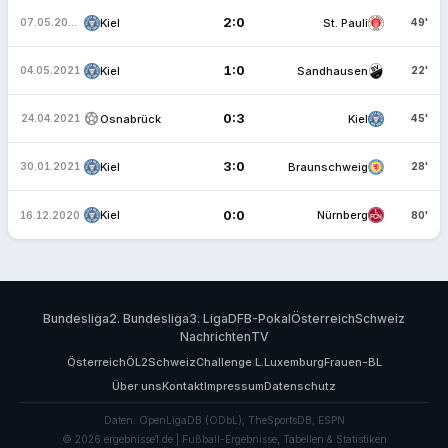
2:0
Kiel
St. Pauli
07.05.2021
49'
1:0
Kiel
Sandhausen
04.05.2021
22'
sports_soccer
0:3
Osnabrück
Kiel
24.04.2021
45'
3:0
Kiel
Braunschweig
30.01.2021
28'
0:0
Kiel
Nürnberg
16.12.2020
80'
Bundesliga
2. Bundesliga
3. Liga
DFB-Pokal
Österreich
Schweiz
Nachrichten
TV
Österreich
ÖL2
Schweiz
Challenge L.
Luxemburg
Frauen-BL
Über uns
Kontakt
Impressum
Datenschutz
Daten: OpenLigaDB (ODbL), TheSportsDB, ESPN
© 2026 ergebnisse1.de | Fußball-Ergebnisse, Tabellen & Statistiken