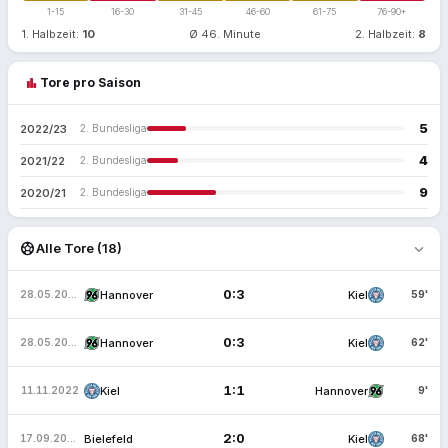
1-15
16-30
31-45
46-60
61-75
76-90+
1. Halbzeit:
10
Ø 46. Minute
2. Halbzeit:
8
bar_chart
Tore pro Saison
5
2022/23
2. Bundesliga
4
2021/22
2. Bundesliga
9
2020/21
2. Bundesliga
expand_more
sports_soccer
Alle Tore (18)
0:3
Hannover
Kiel
28.05.2023
59'
0:3
Hannover
Kiel
28.05.2023
62'
1:1
Kiel
Hannover
11.11.2022
9'
2:0
Bielefeld
Kiel
17.09.2022
68'