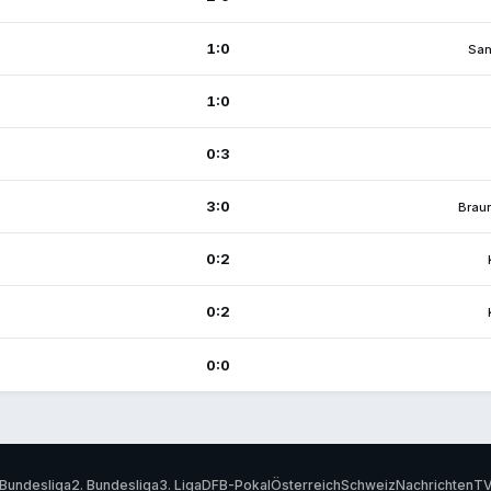
1:0
Sa
1:0
0:3
3:0
Brau
0:2
0:2
0:0
Bundesliga
2. Bundesliga
3. Liga
DFB-Pokal
Österreich
Schweiz
Nachrichten
T