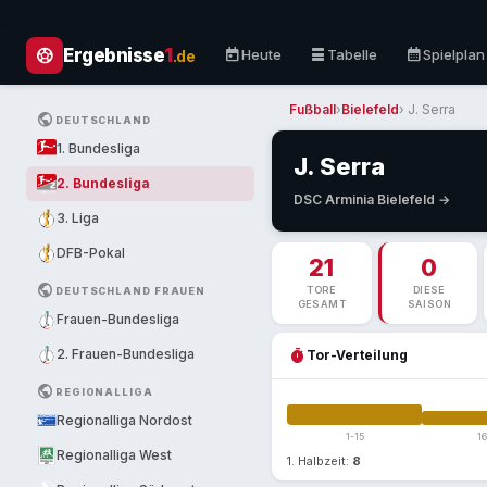
sports_soccer
today
table_rows
calendar_month
Ergebnisse
1
Heute
Tabelle
Spielplan
.de
Fußball
›
Bielefeld
› J. Serra
PUBLIC
DEUTSCHLAND
1. Bundesliga
J. Serra
2. Bundesliga
DSC Arminia Bielefeld →
3. Liga
DFB-Pokal
21
0
PUBLIC
TORE
DIESE
DEUTSCHLAND FRAUEN
GESAMT
SAISON
Frauen-Bundesliga
timer
2. Frauen-Bundesliga
Tor-Verteilung
PUBLIC
REGIONALLIGA
Regionalliga Nordost
1-15
1
Regionalliga West
1. Halbzeit:
8