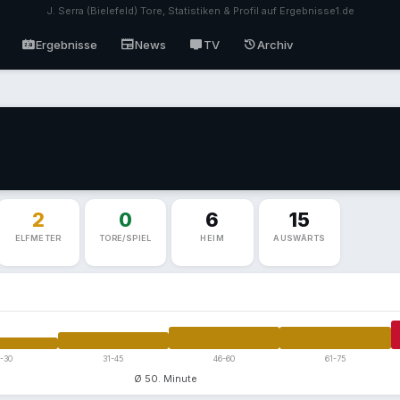
J. Serra (Bielefeld) Tore, Statistiken & Profil auf Ergebnisse1.de
scoreboard
newspaper
tv
history
Ergebnisse
News
TV
Archiv
2
0
6
15
ELFMETER
TORE/SPIEL
HEIM
AUSWÄRTS
6-30
31-45
46-60
61-75
Ø 50. Minute