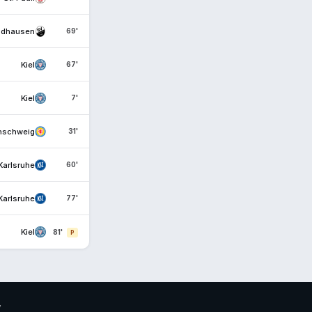
ndhausen
69'
Kiel
67'
Kiel
7'
nschweig
31'
Karlsruhe
60'
Karlsruhe
77'
Kiel
81'
P
V