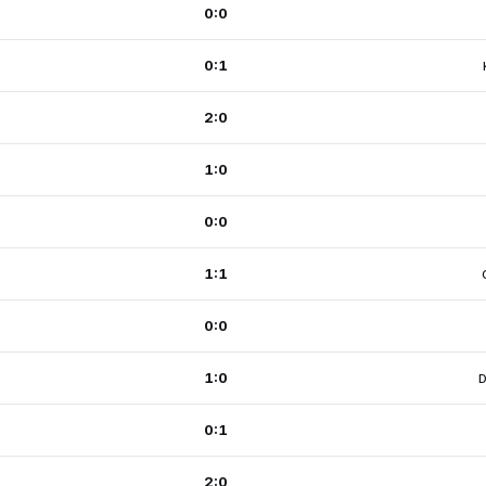
0:0
0:1
2:0
1:0
0:0
1:1
0:0
1:0
D
0:1
2:0