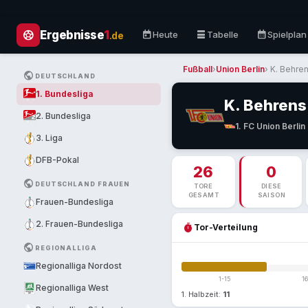
sports_soccer
today
table_rows
calendar_month
Ergebnisse
1
Heute
Tabelle
Spielplan
.de
Fußball
›
Union Berlin
› K. Behre
PUBLIC
DEUTSCHLAND
1. Bundesliga
K. Behrens
2. Bundesliga
1. FC Union Berlin
3. Liga
DFB-Pokal
26
0
PUBLIC
DEUTSCHLAND FRAUEN
TORE
DIESE
GESAMT
SAISON
Frauen-Bundesliga
2. Frauen-Bundesliga
timer
Tor-Verteilung
PUBLIC
REGIONALLIGA
Regionalliga Nordost
1-15
1
Regionalliga West
1. Halbzeit:
11