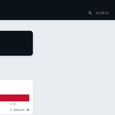
search
12:06:21
76-90+
2. Halbzeit:
15