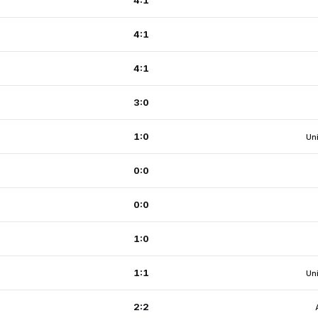
4:1
4:1
4:1
3:0
1:0
Uni
0:0
0:0
1:0
1:1
Uni
2:2