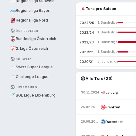
Regionalliga Südwest
bar_chart
Tore pro Saison
Regionalliga Bayern
Regionalliga Nord
2024/25
1. Bundesliga
PUBLIC
ÖSTERREICH
2023/24
1. Bundesliga
Bundesliga Österreich
2022/23
1. Bundesliga
2. Liga Österreich
2021/22
1. Bundesliga
PUBLIC
SCHWEIZ
2020/21
2. Bundesliga
Swiss Super League
Challenge League
sports_soccer
Alle Tore (26)
PUBLIC
LUXEMBURG
Leipzig
30.11.2024
BGL Ligue Luxemburg
Frankfurt
25.02.2024
Darmstadt
26.08.2023