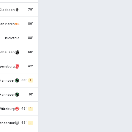
Gladbach
79'
on Berlin
89'
Bielefeld
88'
ndhausen
60'
gensburg
42'
Hannover
68'
P
Hannover
91'
Würzburg
45'
P
sports_soccer
snabrück
63'
P