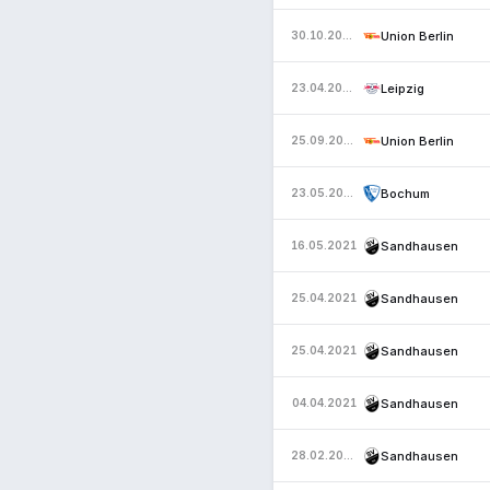
Union Berlin
30.10.2022
Leipzig
23.04.2022
Union Berlin
25.09.2021
Bochum
23.05.2021
Sandhausen
16.05.2021
Sandhausen
25.04.2021
Sandhausen
25.04.2021
Sandhausen
04.04.2021
Sandhausen
28.02.2021