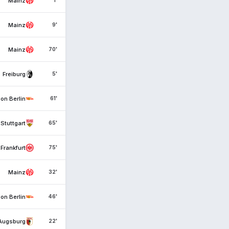
Mainz
1'
Mainz
9'
Mainz
70'
Freiburg
5'
on Berlin
61'
Stuttgart
65'
Frankfurt
75'
Mainz
32'
on Berlin
46'
Augsburg
22'