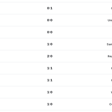
0:1
0:0
Uni
0:0
1:0
Sa
2:0
Re
1:1
1:1
1:0
1:0
O