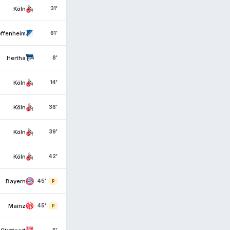
Köln
31'
ffenheim
61'
Hertha
8'
Köln
14'
Köln
36'
Köln
39'
Köln
42'
Bayern
45'
P
Mainz
45'
P