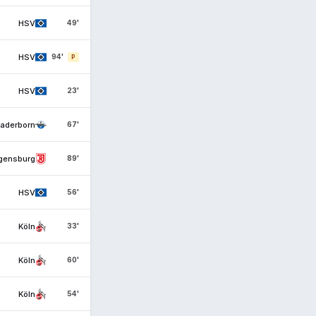
HSV
49'
HSV
94'
P
HSV
23'
aderborn
67'
gensburg
89'
HSV
56'
Köln
33'
Köln
60'
Köln
54'