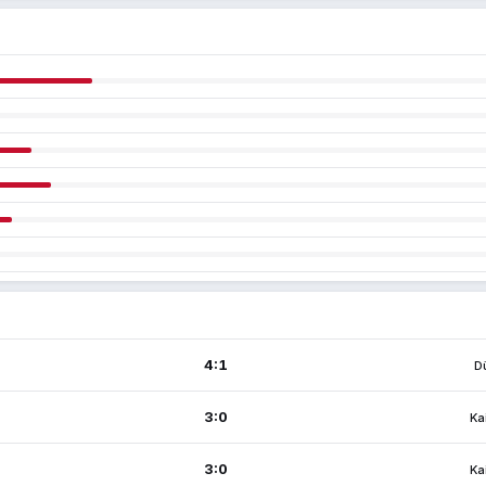
4:1
D
3:0
Ka
3:0
Ka