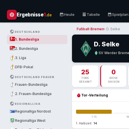
sports_soccer
today
table_rows
calendar_month
Ergebnisse
1
Heute
Tabelle
Spielplan
.de
Fußball
›
Bremen
› D. Selke
PUBLIC
DEUTSCHLAND
1. Bundesliga
D. Selke
2. Bundesliga
SV Werder Brem
3. Liga
DFB-Pokal
25
0
PUBLIC
DEUTSCHLAND FRAUEN
TORE
DIESE
GESAMT
SAISON
Frauen-Bundesliga
2. Frauen-Bundesliga
timer
Tor-Verteilung
PUBLIC
REGIONALLIGA
Regionalliga Nordost
1-15
1
Regionalliga West
1. Halbzeit:
14