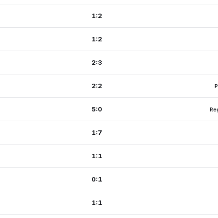
1:2
1:2
2:3
2:2
P
5:0
Re
1:7
1:1
0:1
1:1