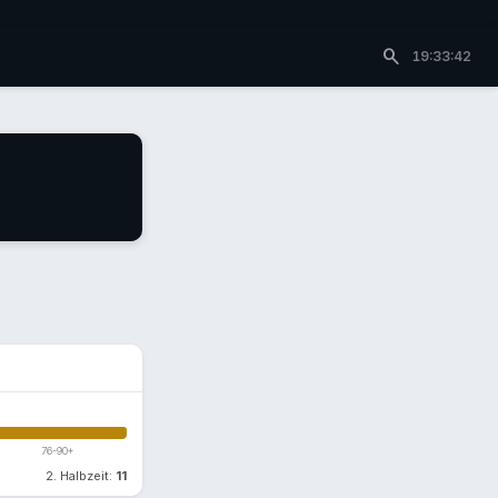
search
19:33:42
76-90+
2. Halbzeit:
11