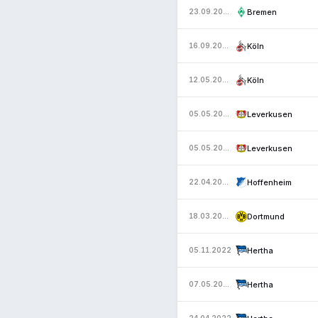
Bremen
23.09.2023
Köln
16.09.2023
Köln
12.05.2023
Leverkusen
05.05.2023
Leverkusen
05.05.2023
Hoffenheim
22.04.2023
Dortmund
18.03.2023
Hertha
05.11.2022
Hertha
07.05.2022