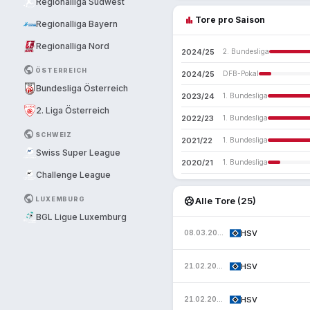
Regionalliga Südwest
bar_chart
Tore pro Saison
Regionalliga Bayern
Regionalliga Nord
2024/25
2. Bundesliga
PUBLIC
ÖSTERREICH
2024/25
DFB-Pokal
Bundesliga Österreich
2023/24
1. Bundesliga
2. Liga Österreich
2022/23
1. Bundesliga
PUBLIC
SCHWEIZ
2021/22
1. Bundesliga
Swiss Super League
2020/21
1. Bundesliga
Challenge League
PUBLIC
sports_soccer
LUXEMBURG
Alle Tore (25)
BGL Ligue Luxemburg
HSV
08.03.2025
HSV
21.02.2025
HSV
21.02.2025