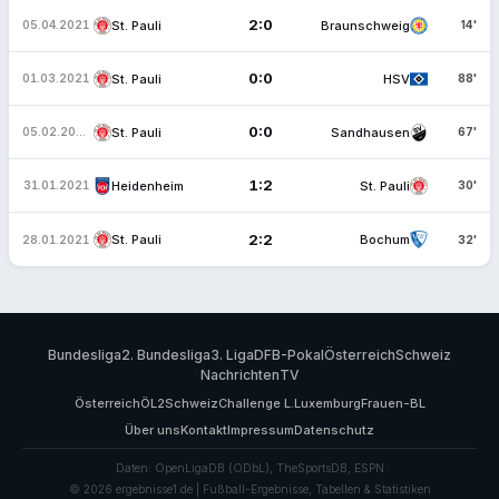
2:0
St. Pauli
Braunschweig
05.04.2021
14'
0:0
St. Pauli
HSV
01.03.2021
88'
0:0
St. Pauli
Sandhausen
05.02.2021
67'
1:2
Heidenheim
St. Pauli
31.01.2021
30'
2:2
St. Pauli
Bochum
28.01.2021
32'
Bundesliga
2. Bundesliga
3. Liga
DFB-Pokal
Österreich
Schweiz
Nachrichten
TV
Österreich
ÖL2
Schweiz
Challenge L.
Luxemburg
Frauen-BL
Über uns
Kontakt
Impressum
Datenschutz
Daten: OpenLigaDB (ODbL), TheSportsDB, ESPN
© 2026 ergebnisse1.de | Fußball-Ergebnisse, Tabellen & Statistiken