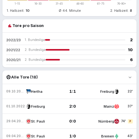
1-15
16-30
31-45
46-60
61-75
76-90+
1. Halbzeit:
10
Ø 44. Minute
2. Halbzeit:
8
bar_chart
Tore pro Saison
2
2022/23
1. Bundesliga
10
2021/22
2. Bundesliga
6
2020/21
2. Bundesliga
expand_more
sports_soccer
Alle Tore (18)
1:1
Hertha
Freiburg
09.10.2022
22'
2:0
Freiburg
Mainz
01.10.2022
37'
0:0
St. Pauli
Nürnberg
29.04.2022
74'
P
1:0
St. Pauli
Bremen
09.04.2022
43'