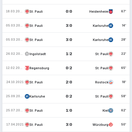
0:0
St. Pauli
Heidenheim
18.03.2022
67'
3:0
St. Pauli
Karlsruhe
05.03.2022
14'
3:0
St. Pauli
Karlsruhe
05.03.2022
28'
sports_soccer
1:2
Ingolstadt
St. Pauli
26.02.2022
22'
0:2
Regensburg
St. Pauli
12.02.2022
65'
2:0
St. Pauli
Rostock
24.10.2021
18'
0:2
Karlsruhe
St. Pauli
25.09.2021
58'
1:0
St. Pauli
Kiel
25.07.2021
62'
3:0
St. Pauli
Würzburg
17.04.2021
50'