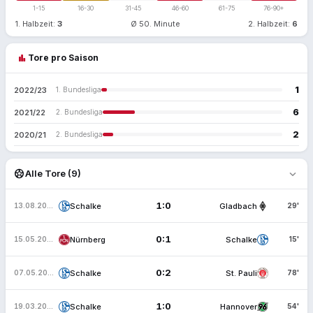
1-15
16-30
31-45
46-60
61-75
76-90+
1. Halbzeit:
3
Ø 50. Minute
2. Halbzeit:
6
bar_chart
Tore pro Saison
1
2022/23
1. Bundesliga
6
2021/22
2. Bundesliga
2
2020/21
2. Bundesliga
expand_more
sports_soccer
Alle Tore (9)
1:0
Schalke
Gladbach
13.08.2022
29'
0:1
Nürnberg
Schalke
15.05.2022
15'
0:2
Schalke
St. Pauli
07.05.2022
78'
1:0
Schalke
Hannover
19.03.2022
54'