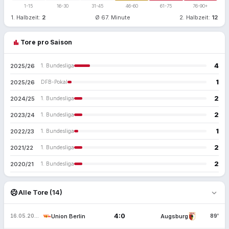
1-15
16-30
31-45
46-60
61-75
76-90+
1. Halbzeit:
2
Ø 67. Minute
2. Halbzeit:
12
bar_chart
Tore pro Saison
4
2025/26
1. Bundesliga
1
2025/26
DFB-Pokal
2
2024/25
1. Bundesliga
2
2023/24
1. Bundesliga
1
2022/23
1. Bundesliga
2
2021/22
1. Bundesliga
2
2020/21
1. Bundesliga
expand_more
sports_soccer
Alle Tore (14)
4:0
Union Berlin
Augsburg
16.05.2026
89'