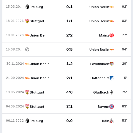
0:1
Freiburg
Union Berlin
15.03.2026
92'
1:1
Stuttgart
Union Berlin
18.01.2026
83'
2:2
Union Berlin
Mainz
10.01.2026
77'
sports_soccer
0:5
Union Berlin
15.08.2025
94'
1:2
Union Berlin
Leverkusen
30.11.2024
29'
2:1
Union Berlin
Hoffenheim
21.09.2024
5'
4:0
Stuttgart
Gladbach
18.05.2024
75'
3:1
Stuttgart
Bayern
04.05.2024
83'
0:0
Freiburg
Köln
06.11.2022
53'