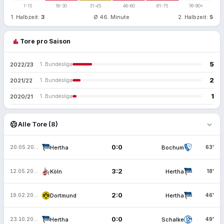
1-15
16-30
31-45
46-60
61-75
76-90+
1. Halbzeit:
3
Ø 46. Minute
2. Halbzeit:
5
bar_chart
Tore pro Saison
5
2022/23
1. Bundesliga
2
2021/22
1. Bundesliga
1
2020/21
1. Bundesliga
expand_more
sports_soccer
Alle Tore (8)
0:0
Hertha
Bochum
20.05.2023
63'
3:2
Köln
Hertha
12.05.2023
18'
2:0
Dortmund
Hertha
19.02.2023
46'
0:0
Hertha
Schalke
23.10.2022
49'