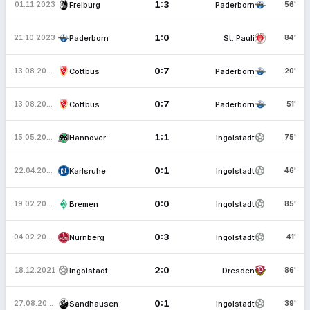
1:3
Freiburg
Paderborn
01.11.2023
56'
1:0
Paderborn
St. Pauli
21.10.2023
84'
0:7
Cottbus
Paderborn
13.08.2023
20'
0:7
Cottbus
Paderborn
13.08.2023
51'
sports_soccer
1:1
Hannover
Ingolstadt
15.05.2022
75'
sports_soccer
0:1
Karlsruhe
Ingolstadt
22.04.2022
46'
sports_soccer
0:0
Bremen
Ingolstadt
19.02.2022
85'
sports_soccer
0:3
Nürnberg
Ingolstadt
04.02.2022
41'
sports_soccer
2:0
Ingolstadt
Dresden
18.12.2021
86'
sports_soccer
0:1
Sandhausen
Ingolstadt
27.08.2021
39'