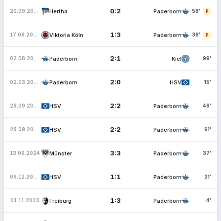
0:2
Hertha
Paderborn
20.09.2025
58'
P
1:3
Viktoria Köln
Paderborn
17.08.2025
36'
P
2:1
Paderborn
Kiel
02.08.2025
99'
2:0
Paderborn
HSV
02.03.2025
15'
2:2
HSV
Paderborn
28.09.2024
46'
2:2
HSV
Paderborn
28.09.2024
61'
3:3
Münster
Paderborn
13.09.2024
37'
1:1
HSV
Paderborn
09.12.2023
21'
1:3
Freiburg
Paderborn
01.11.2023
4'