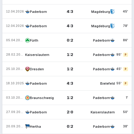
4:3
Paderborn
Magdeburg
12.04.2026
45'
4:3
Paderborn
Magdeburg
12.04.2026
78'
0:2
Fürth
Paderborn
05.04.2026
86'
1:2
Kaiserslautern
Paderborn
28.02.2026
95'
P
1:2
Dresden
Paderborn
25.10.2025
45'
P
4:3
Paderborn
Bielefeld
18.10.2025
55'
P
1:2
Braunschweig
Paderborn
03.10.2025
1'
2:0
Paderborn
Kaiserslautern
27.09.2025
50'
0:2
Hertha
Paderborn
20.09.2025
38'