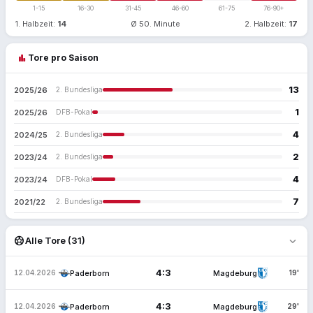
1-15
16-30
31-45
46-60
61-75
76-90+
1. Halbzeit:
14
Ø 50. Minute
2. Halbzeit:
17
bar_chart
Tore pro Saison
13
2025/26
2. Bundesliga
1
2025/26
DFB-Pokal
4
2024/25
2. Bundesliga
2
2023/24
2. Bundesliga
4
2023/24
DFB-Pokal
7
2021/22
2. Bundesliga
expand_more
sports_soccer
Alle Tore (31)
4:3
Paderborn
Magdeburg
12.04.2026
19'
4:3
Paderborn
Magdeburg
12.04.2026
29'