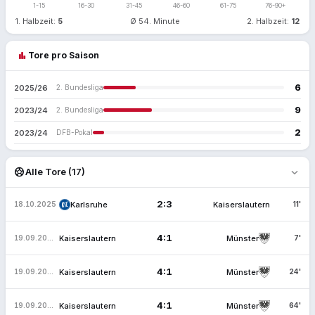
1-15
16-30
31-45
46-60
61-75
76-90+
1. Halbzeit:
5
Ø 54. Minute
2. Halbzeit:
12
bar_chart
Tore pro Saison
6
2025/26
2. Bundesliga
9
2023/24
2. Bundesliga
2
2023/24
DFB-Pokal
expand_more
sports_soccer
Alle Tore (17)
2:3
Karlsruhe
Kaiserslautern
18.10.2025
11'
4:1
Kaiserslautern
Münster
19.09.2025
7'
4:1
Kaiserslautern
Münster
19.09.2025
24'
4:1
Kaiserslautern
Münster
19.09.2025
64'