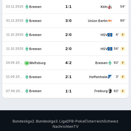
1:1
Bremen
Köln
23.11.2025
54'
3:0
Bremen
Union Berlin
01.11.2025
80'
2:0
Bremen
HSV
11.10.2025
6'
P
2:0
Bremen
HSV
11.10.2025
56'
P
4:2
Wolfsburg
Bremen
24.09.2025
82'
P
2:1
Bremen
Hoffenheim
21.09.2025
3'
P
1:1
Bremen
Freiburg
07.09.2025
82'
P
Bundesliga
2. Bundesliga
3. Liga
DFB-Pokal
Österreich
Schweiz
Nachrichten
TV