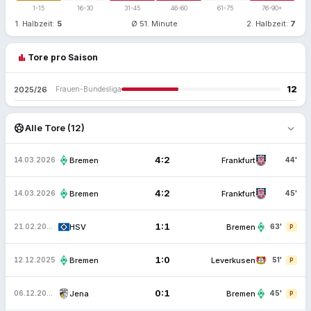
1-15
16-30
31-45
46-60
61-75
76-90+
1. Halbzeit:
5
Ø 51. Minute
2. Halbzeit:
7
bar_chart
Tore pro Saison
12
2025/26
Frauen-Bundesliga
expand_more
sports_soccer
Alle Tore (12)
4:2
Bremen
Frankfurt
14.03.2026
44'
4:2
Bremen
Frankfurt
14.03.2026
45'
1:1
HSV
Bremen
21.02.2026
63'
P
1:0
Bremen
Leverkusen
12.12.2025
51'
P
0:1
Jena
Bremen
06.12.2025
45'
P