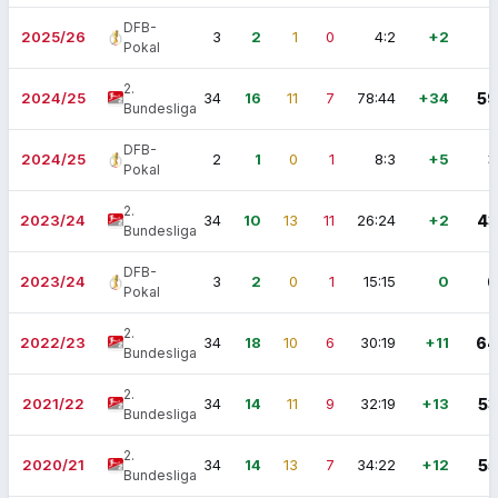
DFB-
2025/26
3
2
1
0
4:2
+2
7
Pokal
2.
2024/25
34
16
11
7
78:44
+34
59
Bundesliga
DFB-
2024/25
2
1
0
1
8:3
+5
3
Pokal
2.
2023/24
34
10
13
11
26:24
+2
43
Bundesliga
DFB-
2023/24
3
2
0
1
15:15
0
6
Pokal
2.
2022/23
34
18
10
6
30:19
+11
64
Bundesliga
2.
2021/22
34
14
11
9
32:19
+13
53
Bundesliga
2.
2020/21
34
14
13
7
34:22
+12
55
Bundesliga