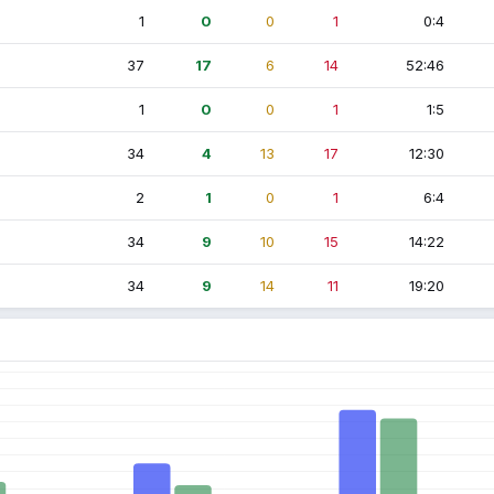
1
0
0
1
0:4
37
17
6
14
52:46
1
0
0
1
1:5
34
4
13
17
12:30
2
1
0
1
6:4
34
9
10
15
14:22
34
9
14
11
19:20
n