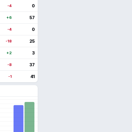
-4
0
+6
57
-4
0
-18
25
+2
3
-8
37
-1
41