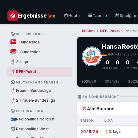
sports_soccer
today
table_rows
calendar_month
Ergebnisse
1
Heute
Tabelle
Spielplan
.de
chevron_right
chevron_right
Fußball
DFB-Pokal
Rostoc
PUBLIC
DEUTSCHLAND
1. Bundesliga
Hansa Rost
2. Bundesliga
DFB-Pokal
·
2026/27
0
0
0
3. Liga
SPIELE
SIEGE
REMIS
NI
DFB-Pokal
2025/26
2024/25
2023
PUBLIC
DEUTSCHLAND FRAUEN
Frauen-Bundesliga
TABLE_CHART
SAISONÜBERSICHT
2. Frauen-Bundesliga
history
Alle Saisons
PUBLIC
REGIONALLIGA
Regionalliga Nordost
SAISON
LIGA
Regionalliga West
2025/26
3. Liga