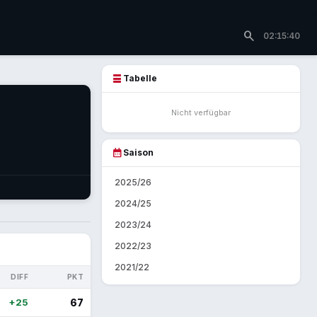
search
02:15:40
table_rows
Tabelle
Nicht verfügbar
calendar_month
Saison
2025/26
2024/25
2023/24
2022/23
2021/22
DIFF
PKT
+25
67