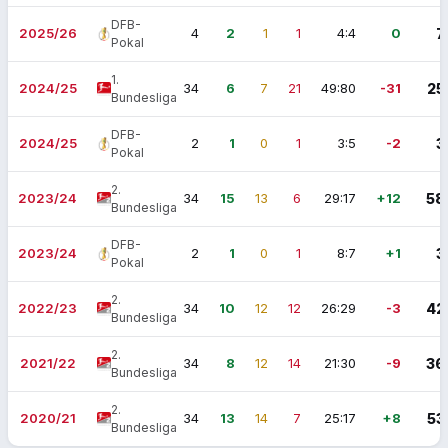
DFB-
2025/26
4
2
1
1
4:4
0
7
Pokal
1.
2024/25
34
6
7
21
49:80
-31
25
Bundesliga
DFB-
2024/25
2
1
0
1
3:5
-2
3
Pokal
2.
2023/24
34
15
13
6
29:17
+12
58
Bundesliga
DFB-
2023/24
2
1
0
1
8:7
+1
3
Pokal
2.
2022/23
34
10
12
12
26:29
-3
42
Bundesliga
2.
2021/22
34
8
12
14
21:30
-9
36
Bundesliga
2.
2020/21
34
13
14
7
25:17
+8
53
Bundesliga