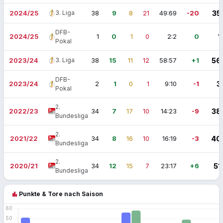
2024/25
3. Liga
38
9
8
21
49:69
-20
35
DFB-
2024/25
1
0
1
0
2:2
0
1
Pokal
2023/24
3. Liga
38
15
11
12
58:57
+1
56
DFB-
2023/24
2
1
0
1
9:10
-1
3
Pokal
2.
2022/23
34
7
17
10
14:23
-9
38
Bundesliga
2.
2021/22
34
8
16
10
16:19
-3
40
Bundesliga
2.
2020/21
34
12
15
7
23:17
+6
51
Bundesliga
bar_chart
Punkte & Tore nach Saison