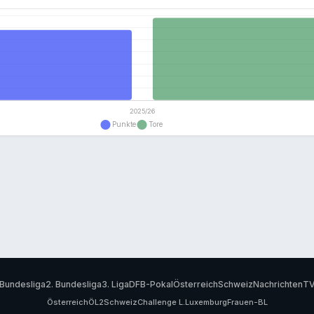
Bundesliga
2. Bundesliga
3. Liga
DFB-Pokal
Österreich
Schweiz
Nachrichten
T
Österreich
ÖL2
Schweiz
Challenge L.
Luxemburg
Frauen-BL