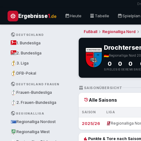
Dr
sports_soccer
today
table_rows
calendar_month
Ergebnisse
1
Heute
Tabelle
Spielplan
.de
chevron_right
chevron_right
Fußball
Regionalliga Nord
PUBLIC
DEUTSCHLAND
1. Bundesliga
Drochterse
2. Bundesliga
Regionalliga Nord
·
20
0
0
0
3. Liga
SPIELE
SIEGE
REMIS
NI
DFB-Pokal
PUBLIC
DEUTSCHLAND FRAUEN
TABLE_CHART
SAISONÜBERSICHT
Frauen-Bundesliga
history
Alle Saisons
2. Frauen-Bundesliga
SAISON
LIGA
PUBLIC
REGIONALLIGA
Regionalliga Nordost
2025/26
Regionalliga No
Regionalliga West
bar_chart
Punkte & Tore nach Saiso