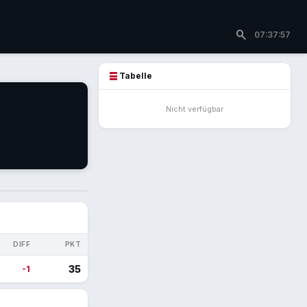
search
07:37:57
table_rows
Tabelle
Nicht verfügbar
DIFF
PKT
-1
35