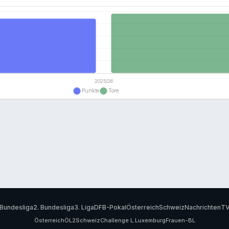
Bundesliga
2. Bundesliga
3. Liga
DFB-Pokal
Österreich
Schweiz
Nachrichten
T
Österreich
ÖL2
Schweiz
Challenge L.
Luxemburg
Frauen-BL