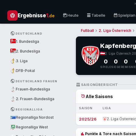
sports_soccer
today
table_rows
calendar_month
Ergebnisse
1
Heute
Tabelle
Spielplan
.de
chevron_right
chevron_right
Fußball
2. Liga Österreich
PUBLIC
DEUTSCHLAND
1. Bundesliga
Kapfenberg
2. Bundesliga
2. Liga Österreich
·
20
0
0
0
3. Liga
SPIELE
SIEGE
REMIS
NI
DFB-Pokal
PUBLIC
DEUTSCHLAND FRAUEN
TABLE_CHART
SAISONÜBERSICHT
Frauen-Bundesliga
history
Alle Saisons
2. Frauen-Bundesliga
SAISON
LIGA
PUBLIC
REGIONALLIGA
Regionalliga Nordost
2025/26
2. Liga Österrei
Regionalliga West
bar_chart
Punkte & Tore nach Saiso