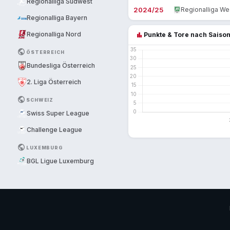
Regionalliga Südwest
2024/25
Regionalliga We
Regionalliga Bayern
bar_chart
Regionalliga Nord
Punkte & Tore nach Saiso
PUBLIC
ÖSTERREICH
Bundesliga Österreich
2. Liga Österreich
PUBLIC
SCHWEIZ
Swiss Super League
Challenge League
PUBLIC
LUXEMBURG
BGL Ligue Luxemburg