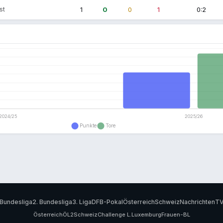
st
1
0
0
1
0:2
n
Bundesliga
2. Bundesliga
3. Liga
DFB-Pokal
Österreich
Schweiz
Nachrichten
T
Österreich
ÖL2
Schweiz
Challenge L.
Luxemburg
Frauen-BL