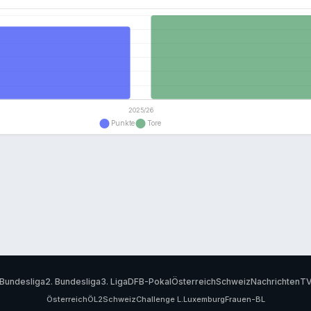
Bundesliga
2. Bundesliga
3. Liga
DFB-Pokal
Österreich
Schweiz
Nachrichten
T
Österreich
ÖL2
Schweiz
Challenge L.
Luxemburg
Frauen-BL