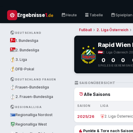
sports_soccer
today
table_rows
calendar_month
Ergebnisse
1
Heute
Tabelle
Spielplan
.de
chevron_right
chevron_right
Fußball
2. Liga Österreich
PUBLIC
DEUTSCHLAND
1. Bundesliga
Rapid Wien I
2. Bundesliga
2. Liga Österreich
·
20
0
0
0
3. Liga
SPIELE
SIEGE
REMIS
NI
DFB-Pokal
PUBLIC
DEUTSCHLAND FRAUEN
TABLE_CHART
SAISONÜBERSICHT
Frauen-Bundesliga
history
Alle Saisons
2. Frauen-Bundesliga
SAISON
LIGA
PUBLIC
REGIONALLIGA
Regionalliga Nordost
2025/26
2. Liga Österrei
Regionalliga West
bar_chart
Punkte & Tore nach Saiso