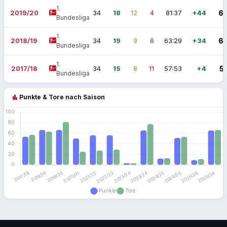
1.
2019/20
34
18
12
4
81:37
+44
6
Bundesliga
1.
2018/19
34
19
9
6
63:29
+34
6
Bundesliga
1.
2017/18
34
15
8
11
57:53
+4
5
Bundesliga
bar_chart
Punkte & Tore nach Saison