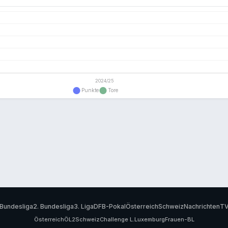
Bundesliga
2. Bundesliga
3. Liga
DFB-Pokal
Österreich
Schweiz
Nachrichten
T
Österreich
ÖL2
Schweiz
Challenge L.
Luxemburg
Frauen-BL