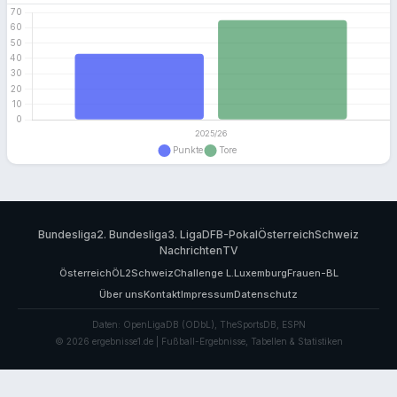
Bundesliga
2. Bundesliga
3. Liga
DFB-Pokal
Österreich
Schweiz
Nachrichten
TV
Österreich
ÖL2
Schweiz
Challenge L.
Luxemburg
Frauen-BL
Über uns
Kontakt
Impressum
Datenschutz
Daten: OpenLigaDB (ODbL), TheSportsDB, ESPN
© 2026 ergebnisse1.de | Fußball-Ergebnisse, Tabellen & Statistiken