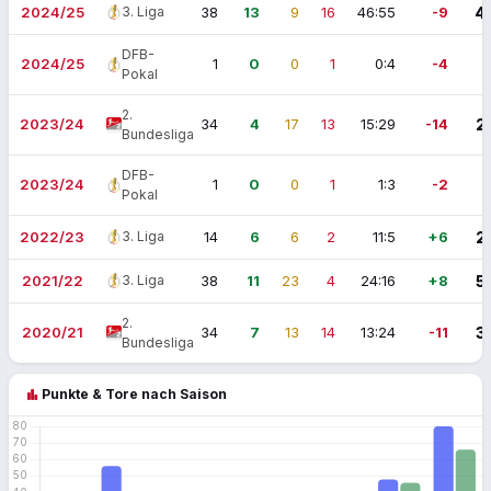
2024/25
3. Liga
38
13
9
16
46:55
-9
4
DFB-
2024/25
1
0
0
1
0:4
-4
Pokal
2.
2023/24
34
4
17
13
15:29
-14
2
Bundesliga
DFB-
2023/24
1
0
0
1
1:3
-2
Pokal
2022/23
3. Liga
14
6
6
2
11:5
+6
2
2021/22
3. Liga
38
11
23
4
24:16
+8
5
2.
2020/21
34
7
13
14
13:24
-11
3
Bundesliga
bar_chart
Punkte & Tore nach Saison