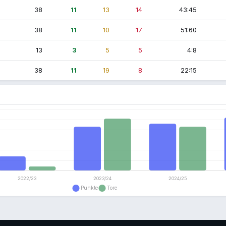
38
11
13
14
43:45
38
11
10
17
51:60
13
3
5
5
4:8
38
11
19
8
22:15
n