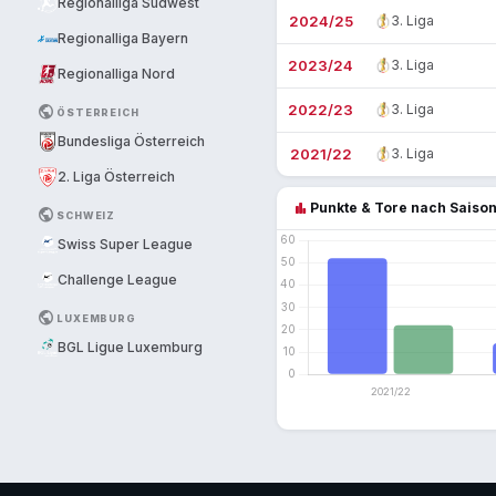
Regionalliga Südwest
2024/25
3. Liga
Regionalliga Bayern
2023/24
3. Liga
Regionalliga Nord
2022/23
3. Liga
PUBLIC
ÖSTERREICH
Bundesliga Österreich
2021/22
3. Liga
2. Liga Österreich
bar_chart
Punkte & Tore nach Saiso
PUBLIC
SCHWEIZ
Swiss Super League
Challenge League
PUBLIC
LUXEMBURG
BGL Ligue Luxemburg