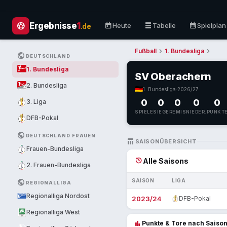
sports_soccer
today
table_rows
calendar_month
Ergebnisse
1
Heute
Tabelle
Spielplan
.de
chevron_right
chevron_right
Fußball
1. Bundesliga
PUBLIC
DEUTSCHLAND
1. Bundesliga
SV Oberachern
2. Bundesliga
1. Bundesliga
·
2026/27
0
0
0
0
0
3. Liga
SPIELE
SIEGE
REMIS
NIEDER.
PUNKT
DFB-Pokal
PUBLIC
DEUTSCHLAND FRAUEN
TABLE_CHART
SAISONÜBERSICHT
Frauen-Bundesliga
history
Alle Saisons
2. Frauen-Bundesliga
SAISON
LIGA
PUBLIC
REGIONALLIGA
Regionalliga Nordost
2023/24
DFB-Pokal
Regionalliga West
bar_chart
Punkte & Tore nach Saiso