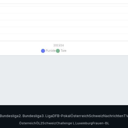
Bundesliga
2. Bundesliga
3. Liga
DFB-Pokal
Österreich
Schweiz
Nachrichten
T
Österreich
ÖL2
Schweiz
Challenge L.
Luxemburg
Frauen-BL