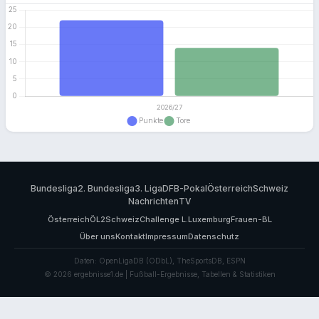
Bundesliga
2. Bundesliga
3. Liga
DFB-Pokal
Österreich
Schweiz
Nachrichten
TV
Österreich
ÖL2
Schweiz
Challenge L.
Luxemburg
Frauen-BL
Über uns
Kontakt
Impressum
Datenschutz
Daten: OpenLigaDB (ODbL), TheSportsDB, ESPN
© 2026 ergebnisse1.de | Fußball-Ergebnisse, Tabellen & Statistiken