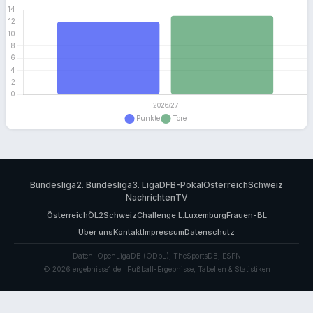
Bundesliga
2. Bundesliga
3. Liga
DFB-Pokal
Österreich
Schweiz
Nachrichten
TV
Österreich
ÖL2
Schweiz
Challenge L.
Luxemburg
Frauen-BL
Über uns
Kontakt
Impressum
Datenschutz
Daten: OpenLigaDB (ODbL), TheSportsDB, ESPN
© 2026 ergebnisse1.de | Fußball-Ergebnisse, Tabellen & Statistiken