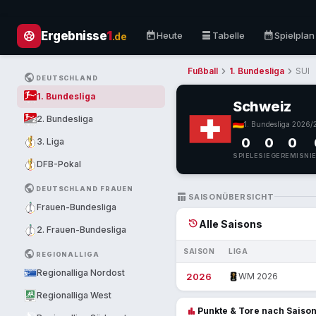
sports_soccer
today
table_rows
calendar_month
Ergebnisse
1
Heute
Tabelle
Spielplan
.de
chevron_right
chevron_right
Fußball
1. Bundesliga
SUI
PUBLIC
DEUTSCHLAND
1. Bundesliga
Schweiz
2. Bundesliga
1. Bundesliga
·
2026/
0
0
0
3. Liga
SPIELE
SIEGE
REMIS
NI
DFB-Pokal
PUBLIC
DEUTSCHLAND FRAUEN
TABLE_CHART
SAISONÜBERSICHT
Frauen-Bundesliga
history
Alle Saisons
2. Frauen-Bundesliga
SAISON
LIGA
PUBLIC
REGIONALLIGA
Regionalliga Nordost
2026
WM 2026
Regionalliga West
bar_chart
Punkte & Tore nach Saiso