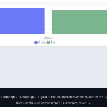
Bundesliga
2. Bundesliga
3. Liga
DFB-Pokal
Österreich
Schweiz
Nachrichten
T
Österreich
ÖL2
Schweiz
Challenge L.
Luxemburg
Frauen-BL