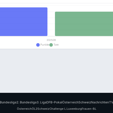
Bundesliga
2. Bundesliga
3. Liga
DFB-Pokal
Österreich
Schweiz
Nachrichten
T
Österreich
ÖL2
Schweiz
Challenge L.
Luxemburg
Frauen-BL