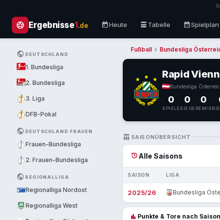
R
sports_soccer
today
table_rows
calendar_month
Ergebnisse
1
Heute
Tabelle
Spielplan
.de
chevron_right
Fußball
Bundesliga Österrei
PUBLIC
DEUTSCHLAND
1. Bundesliga
Rapid Vien
2. Bundesliga
Bundesliga Österrei
0
0
0
3. Liga
SPIELE
SIEGE
REMIS
NI
DFB-Pokal
PUBLIC
DEUTSCHLAND FRAUEN
TABLE_CHART
SAISONÜBERSICHT
Frauen-Bundesliga
history
Alle Saisons
2. Frauen-Bundesliga
SAISON
LIGA
PUBLIC
REGIONALLIGA
Regionalliga Nordost
2025/26
Bundesliga Öste
Regionalliga West
bar_chart
Punkte & Tore nach Saiso