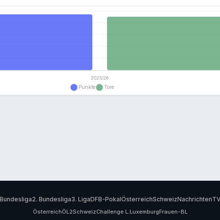
Bundesliga
2. Bundesliga
3. Liga
DFB-Pokal
Österreich
Schweiz
Nachrichten
T
Österreich
ÖL2
Schweiz
Challenge L.
Luxemburg
Frauen-BL