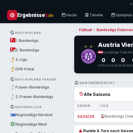
Au
sports_soccer
today
table_rows
calendar_month
Ergebnisse
1
Heute
Tabelle
Spielplan
.de
chevron_right
Fußball
Bundesliga Österrei
PUBLIC
DEUTSCHLAND
1. Bundesliga
Austria Vie
2. Bundesliga
Bundesliga Österrei
0
0
0
3. Liga
SPIELE
SIEGE
REMIS
NI
DFB-Pokal
PUBLIC
DEUTSCHLAND FRAUEN
TABLE_CHART
SAISONÜBERSICHT
Frauen-Bundesliga
history
Alle Saisons
2. Frauen-Bundesliga
SAISON
LIGA
PUBLIC
REGIONALLIGA
Regionalliga Nordost
2025/26
Bundesliga Öste
Regionalliga West
bar_chart
Punkte & Tore nach Saiso