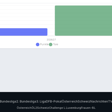
Bundesliga
2. Bundesliga
3. Liga
DFB-Pokal
Österreich
Schweiz
Nachrichten
T
Österreich
ÖL2
Schweiz
Challenge L.
Luxemburg
Frauen-BL