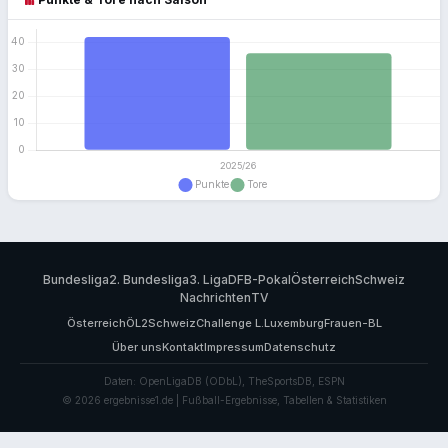
Bundesliga
2. Bundesliga
3. Liga
DFB-Pokal
Österreich
Schweiz
Nachrichten
TV
Österreich
ÖL2
Schweiz
Challenge L.
Luxemburg
Frauen-BL
Über uns
Kontakt
Impressum
Datenschutz
Daten: OpenLigaDB (ODbL), TheSportsDB, ESPN
© 2026 ergebnisse1.de | Fußball-Ergebnisse, Tabellen & Statistiken