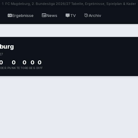
1. FC Magdeburg, 2. Bundesliga 2026/27 Tabelle, Ergebnisse, Spielplan & Kader
scoreboard
newspaper
tv
history
Ergebnisse
News
TV
Archiv
M
eburg
27
0
0
0
0
0
EDER.
PUNKTE
TORE
GEG.
DIFF