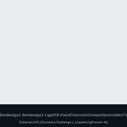
Bundesliga
2. Bundesliga
3. Liga
DFB-Pokal
Österreich
Schweiz
Nachrichten
T
Österreich
ÖL2
Schweiz
Challenge L.
Luxemburg
Frauen-BL