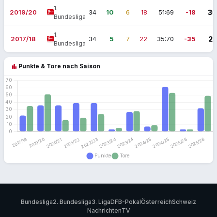
1.
2019/20
34
10
6
18
51:69
-18
36
Bundesliga
1.
2017/18
34
5
7
22
35:70
-35
22
Bundesliga
bar_chart
Punkte & Tore nach Saison
Bundesliga
2. Bundesliga
3. Liga
DFB-Pokal
Österreich
Schweiz
Nachrichten
TV