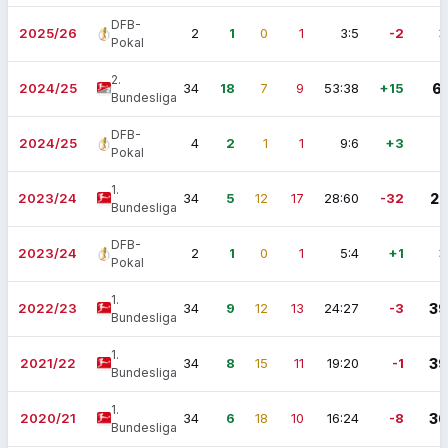
DFB-
2025/26
2
1
0
1
3:5
-2
3
Pokal
2.
2024/25
34
18
7
9
53:38
+15
61
Bundesliga
DFB-
2024/25
4
2
1
1
9:6
+3
7
Pokal
1.
2023/24
34
5
12
17
28:60
-32
27
Bundesliga
DFB-
2023/24
2
1
0
1
5:4
+1
3
Pokal
1.
2022/23
34
9
12
13
24:27
-3
39
Bundesliga
1.
2021/22
34
8
15
11
19:20
-1
39
Bundesliga
1.
2020/21
34
6
18
10
16:24
-8
36
Bundesliga