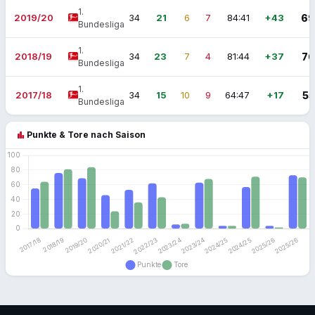
1.
2019/20
34
21
6
7
84:41
+43
69
Bundesliga
1.
2018/19
34
23
7
4
81:44
+37
76
Bundesliga
1.
2017/18
34
15
10
9
64:47
+17
55
Bundesliga
bar_chart
Punkte & Tore nach Saison