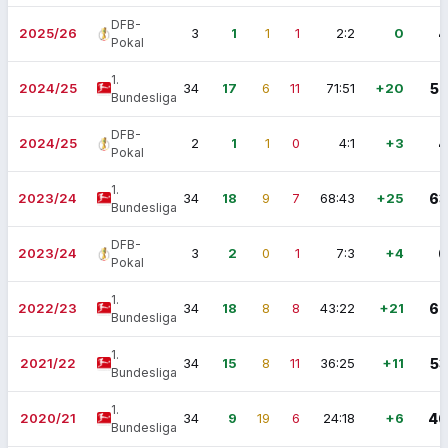
DFB-
2025/26
3
1
1
1
2:2
0
4
Pokal
1.
2024/25
34
17
6
11
71:51
+20
57
Bundesliga
DFB-
2024/25
2
1
1
0
4:1
+3
4
Pokal
1.
2023/24
34
18
9
7
68:43
+25
63
Bundesliga
DFB-
2023/24
3
2
0
1
7:3
+4
6
Pokal
1.
2022/23
34
18
8
8
43:22
+21
62
Bundesliga
1.
2021/22
34
15
8
11
36:25
+11
53
Bundesliga
1.
2020/21
34
9
19
6
24:18
+6
46
Bundesliga