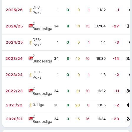
DFB-
2025/26
1
0
0
1
11:12
-1
0
Pokal
2.
2024/25
34
8
11
15
37:64
-27
35
Bundesliga
DFB-
2024/25
1
0
0
1
1:4
-3
0
Pokal
2.
2023/24
34
8
10
16
16:30
-14
34
Bundesliga
DFB-
2023/24
1
0
0
1
1:3
-2
0
Pokal
2.
2022/23
34
3
21
10
11:22
-11
30
Bundesliga
2021/22
3. Liga
38
9
20
8
13:15
-2
47
2.
2020/21
34
3
15
16
11:34
-23
24
Bundesliga