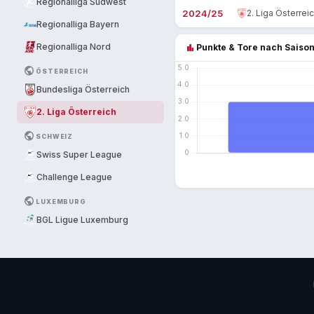
Regionalliga Südwest
2024/25
2. Liga Österrei
Regionalliga Bayern
bar_chart
Regionalliga Nord
Punkte & Tore nach Saiso
PUBLIC
ÖSTERREICH
Bundesliga Österreich
2. Liga Österreich
PUBLIC
SCHWEIZ
Swiss Super League
Challenge League
PUBLIC
LUXEMBURG
BGL Ligue Luxemburg