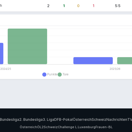
ch
2
1
0
1
5:5
n
Bundesliga
2. Bundesliga
3. Liga
DFB-Pokal
Österreich
Schweiz
Nachrichten
T
Österreich
ÖL2
Schweiz
Challenge L.
Luxemburg
Frauen-BL