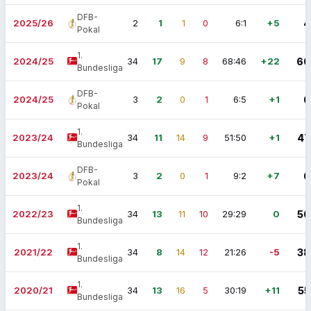
DFB-
2025/26
2
1
1
0
6:1
+5
4
Pokal
1.
2024/25
34
17
9
8
68:46
+22
60
Bundesliga
DFB-
2024/25
3
2
0
1
6:5
+1
6
Pokal
1.
2023/24
34
11
14
9
51:50
+1
47
Bundesliga
DFB-
2023/24
3
2
0
1
9:2
+7
6
Pokal
1.
2022/23
34
13
11
10
29:29
0
50
Bundesliga
1.
2021/22
34
8
14
12
21:26
-5
38
Bundesliga
1.
2020/21
34
13
16
5
30:19
+11
55
Bundesliga