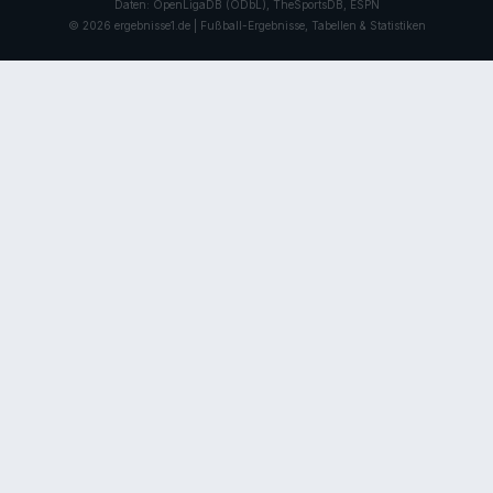
Daten: OpenLigaDB (ODbL), TheSportsDB, ESPN
© 2026 ergebnisse1.de | Fußball-Ergebnisse, Tabellen & Statistiken