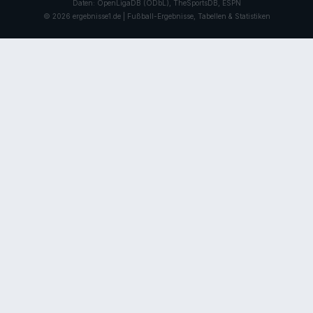
Daten: OpenLigaDB (ODbL), TheSportsDB, ESPN
© 2026 ergebnisse1.de | Fußball-Ergebnisse, Tabellen & Statistiken