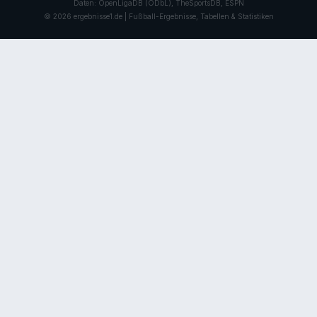
Daten: OpenLigaDB (ODbL), TheSportsDB, ESPN
© 2026 ergebnisse1.de | Fußball-Ergebnisse, Tabellen & Statistiken