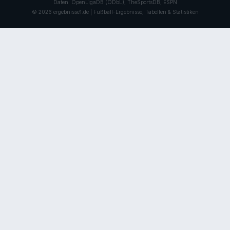
Daten: OpenLigaDB (ODbL), TheSportsDB, ESPN
© 2026 ergebnisse1.de | Fußball-Ergebnisse, Tabellen & Statistiken