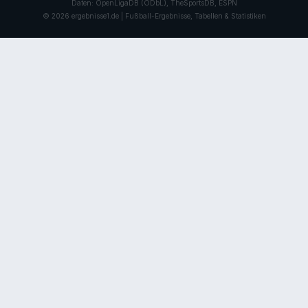
Daten: OpenLigaDB (ODbL), TheSportsDB, ESPN
© 2026 ergebnisse1.de | Fußball-Ergebnisse, Tabellen & Statistiken