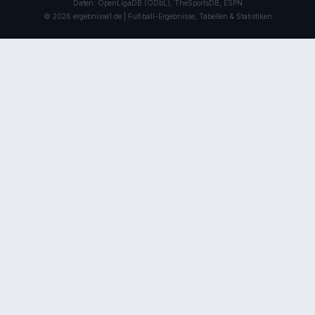
Daten: OpenLigaDB (ODbL), TheSportsDB, ESPN
© 2026 ergebnisse1.de | Fußball-Ergebnisse, Tabellen & Statistiken